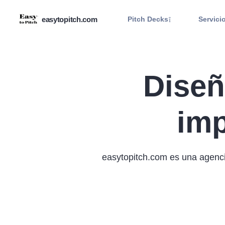
easytopitch.com
Pitch Decks
Servici
Diseñ
imp
easytopitch.com es una agenci