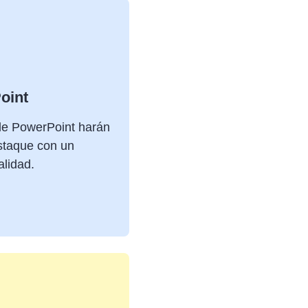
oint
de PowerPoint harán
staque con un
alidad.