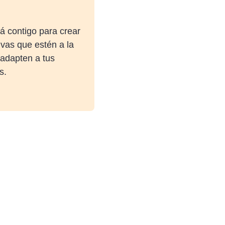
á contigo para crear
ivas que estén a la
 adapten a tus
s.