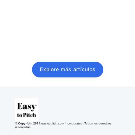
todo el mundo. Aun así, es fácil que olviden que, si
bien es fantástico expandirse por todo el mundo y
llegar a nuevos mercados, las redes locales siguen
teniendo un enorme valor.
Read more
Explore más artículos
© Copyright 2
024
easytopitch.com Incorporated. Todos los derechos
reservados.